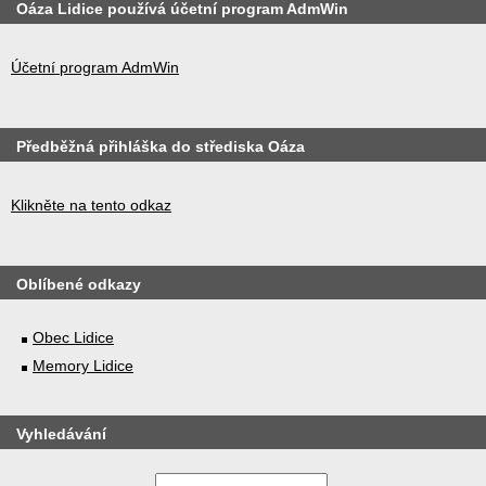
Oáza Lidice používá účetní program AdmWin
Účetní program AdmWin
Předběžná přihláška do střediska Oáza
Klikněte na tento odkaz
Oblíbené odkazy
Obec Lidice
Memory Lidice
Vyhledávání