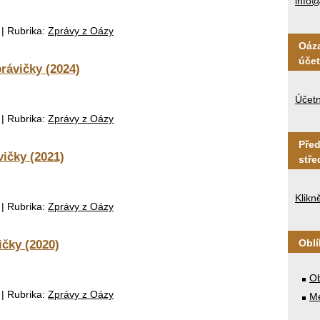
info@
|
Rubrika:
Zprávy z Oázy
Oáza
úče
rávičky (2024)
Účet
|
Rubrika:
Zprávy z Oázy
Před
ičky (2021)
stře
Klikn
|
Rubrika:
Zprávy z Oázy
ičky (2020)
Obl
Ob
|
Rubrika:
Zprávy z Oázy
Me