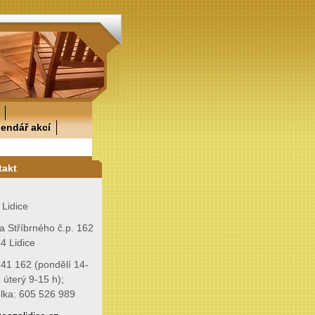
lendář akcí
takt
Lidice
a Stříbrného č.p. 162
4 Lidice
41 162 (pondělí 14-
, úterý 9-15 h);
elka: 605 526 989