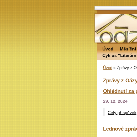
Úvod
Měsíční
Cyklus "Literárn
Úvod
»
Zprávy z 
Zprávy z Oáz
Ohlédnutí za 
29. 12. 2024
Celý příspěvek
Lednové zpráv