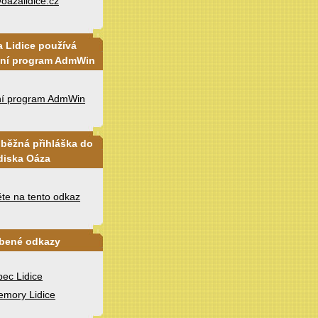
oazalidice.cz
 Lidice používá
tní program AdmWin
ní program AdmWin
běžná přihláška do
diska Oáza
ěte na tento odkaz
íbené odkazy
ec Lidice
mory Lidice