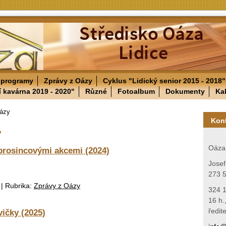
 programy
Zprávy z Oázy
Cyklus "Lidický senior 2015 - 2018"
í kavárna 2019 - 2020"
Různé
Fotoalbum
Dokumenty
Ka
Oázy
Kon
y
Oáza 
prosincovými akcemi (2024)
Josef
273 5
|
Rubrika:
Zprávy z Oázy
324 1
16 h.
ředit
ičky (2025)