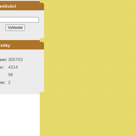
ledávání
istiky
em:
305703
c:
4314
98
ne:
2