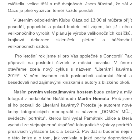
cvičitelku velice těší a mě dvojnásob. Jsem šťastná, že sál v
Oáze je plně využíván téměř každé pondělí.
V úterním odpoledním Klubu Oáza od 13:00 si můžete přijít
posedět, popovídat a pokud budete mít zájem, tak již i něco
velikonočního vyrobit. V plánu je výroba velikonočních košíčků,
krajková dekorace skleniček, pletení a háčkování
velikonočních ozdob.
Pro letošní rok jsme si pro Vás společně s Concordií Pax
připravili na poslední čtvrtek v měsíci novinku. V únoru
otevřeme zcela nový cyklus s názvem *Literární kavárna
2019*. V něm bychom rádi poslouchali autorská čtení a
besedovali nad zajímavými knížkami s autory z blízkého okolí.
Naším
prvním velezajímavým hostem
bude známý a milý
fotograf z nedalekého Buštěhradu
Martin Homola
. Proč jsme
si ho pozvali do Literární kavárny? Protože je autorem nové
knihy fotografických monografií s názvem „DOMOV MŮJ,
svědectví portrétu“, kterou loni vydal Památník Lidice a která
vychází ze stejnojmenné úspěšné fotografické výstavy portrétů
přeživších vyhlazení Lidic a Ležáků. Povídat si budeme nejen
o této knize a o tom, jak vznikala a jaké pocity doprovázely