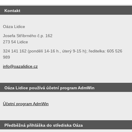
Kontakt
Oáza Lidice
Josefa Stříbrného č.p. 162
273 54 Lidice
324 141 162 (pondělí 14-16 h., úterý 9-15 h); ředitelka: 605 526
989
info@oazalidice.cz
Oáza Lidice používá účetní program AdmWin
Účetní program AdmWin
Předběžná přihláška do střediska Oáza