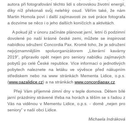
autora při fotografování těchto lidí s obrovskou životní energií,
díky níž překonali svůj nelehký osud. Věřím také, že nám
Martin Homola poví i další zajímavosti ze své práce fotografa
a dozvíme se něco i o jeho dalších koníčcích a aktivitách.
A pokud již v únoru začínáte plánovat jarní, letní či podzimní
dovolené po naší krásné české zemi, můžete se inspirovat
nabídkou sdružení Concordia Pax. Kromě toho, že je sdružení
nejvýznamnějším spoluorganizátorem „Literární kavárny
2019“, připravilo opět nejen pro seniory nabídku zajímavých
pobytů po celé České republice. Více informací o jednotlivých
pobytech naleznete na letáku ve vývěsce před nákupním
střediskem nebo na www stránkách Mementa Lidice, o.p.s.
(
www.oazalidice.cz
) a na stránkách
www.concordiapax.cz
.
Přeji Vám příjemné zimní dny v teple domova. Dětem bílé
jarní prázdniny strávené třeba na horách a těším se s řadou z
Vás na viděnou v Mementu Lidice, o.p.s. - domě „nejen pro
seniory“ v naší obci Lidice.
Michaela Indráková