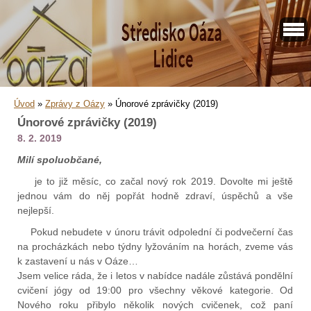
Úvod
»
Zprávy z Oázy
»
Únorové zprávičky (2019)
Únorové zprávičky (2019)
8. 2. 2019
Milí spoluobčané,
je to již měsíc, co začal nový rok 2019. Dovolte mi ještě
jednou vám do něj popřát hodně zdraví, úspěchů a vše
nejlepší.
Pokud nebudete v únoru trávit odpolední či podvečerní čas
na procházkách nebo týdny lyžováním na horách, zveme vás
k zastavení u nás v Oáze…
Jsem velice ráda, že i letos v nabídce nadále zůstává pondělní
cvičení jógy od 19:00 pro všechny věkové kategorie. Od
Nového roku přibylo několik nových cvičenek, což paní