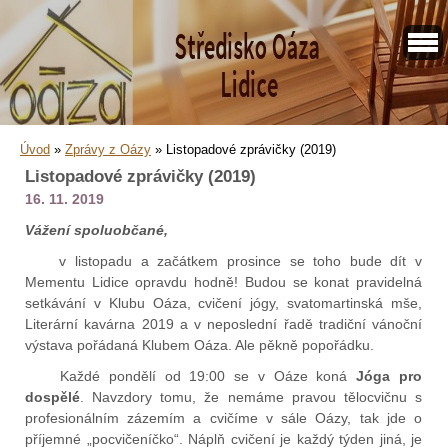
Úvod
»
Zprávy z Oázy
»
Listopadové zprávičky (2019)
Listopadové zprávičky (2019)
16. 11. 2019
Vážení spoluobčané,
v listopadu a začátkem prosince se toho bude dít v
Mementu Lidice opravdu hodně! Budou se konat pravidelná
setkávání v Klubu Oáza, cvičení jógy, svatomartinská mše,
Literární kavárna 2019 a v neposlední řadě tradiční vánoční
výstava pořádaná Klubem Oáza. Ale pěkně popořádku.
Každé pondělí od 19:00 se v Oáze koná
Jóga pro
dospělé
. Navzdory tomu, že nemáme pravou tělocvičnu s
profesionálním zázemím a cvičíme v sále Oázy, tak jde o
příjemné „pocvičeníčko“. Náplň cvičení je každý týden jiná, je