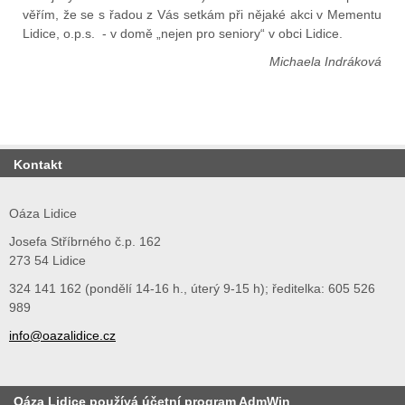
věřím, že se s řadou z Vás setkám při nějaké akci v Mementu
Lidice, o.p.s. - v domě „nejen pro seniory“ v obci Lidice.
Michaela Indráková
Kontakt
Oáza Lidice
Josefa Stříbrného č.p. 162
273 54 Lidice
324 141 162 (pondělí 14-16 h., úterý 9-15 h); ředitelka: 605 526
989
info@oazalidice.cz
Oáza Lidice používá účetní program AdmWin