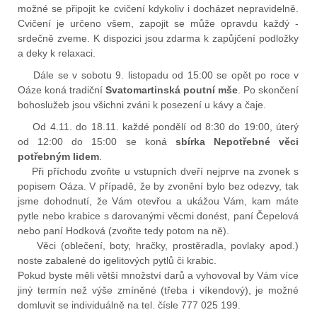
možné se připojit ke cvičení kdykoliv i docházet nepravidelně.
Cvičení je určeno všem, zapojit se může opravdu každý -
srdečně zveme. K dispozici jsou zdarma k zapůjčení podložky
a deky k relaxaci.
Dále se v sobotu 9. listopadu od 15:00 se opět po roce v
Oáze koná tradiční
Svatomartinská poutní mše
. Po skončení
bohoslužeb jsou všichni zváni k posezení u kávy a čaje.
Od 4.11. do 18.11. každé pondělí od 8:30 do 19:00, úterý
od 12:00 do 15:00 se koná
sbírka Nepotřebné věci
potřebným lidem
.
Při příchodu zvoňte u vstupních dveří nejprve na zvonek s
popisem Oáza. V případě, že by zvonění bylo bez odezvy, tak
jsme dohodnutí, že Vám otevřou a ukážou Vám, kam máte
pytle nebo krabice s darovanými věcmi donést, paní Čepelová
nebo paní Hodková (zvoňte tedy potom na ně).
Věci (oblečení, boty, hračky, prostěradla, povlaky apod.)
noste zabalené do igelitových pytlů či krabic.
Pokud byste měli větší množství darů a vyhovoval by Vám více
jiný termín než výše zmíněné (třeba i víkendový), je možné
domluvit se individuálně na tel. čísle 777 025 199.