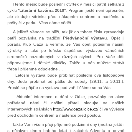
I tento měsíc bude poslední čtvrtek v měsíci patřit setkání z
cyklu
*Literární kavárna 2019*
. Program ještě není upřesněn,
ale sledujte vitrínku před nákupním centrem a nástěnku u
pošty či v parku. Včas dáme vědět.
A jelikož Vánoce se blíží, tak již do tohoto čísla zpravodaje
patří pozvánka na tradiční
Předvánoční výstavu
. Opět ji
pořádá Klub Oáza a věříme, že Vás opět potěšíme našimi
výrobky a také po loňsku úspěšnou výstavou vánočních
stromečků nazdobených v různých stylech. Pro Vaše děti
připravujeme i dětské dílničky. Takže u nás můžete strávit
třeba i příjemné odpoledne …
Letošní výstava bude probíhat poslední dva listopadové
dny. Bude probíhat od pátku do soboty (29.11. a 30.11.).
Prostě se přijďte na výstavu podívat! Těšíme se na Vás.
Aktuální informace o dění v Oáze, pozvánky na akce
pořádané námi či našimi přáteli sledujte na našich
internetových stránkách
http://www.oazalidice.cz/
či ve vývěsce
před obchodním centrem a nástěnce před poštou.
Takže Vám všem přeji příjemné podzimní dny (možná ještě i
s nějakým dnem babího léta) i začátek Adventu a pevně